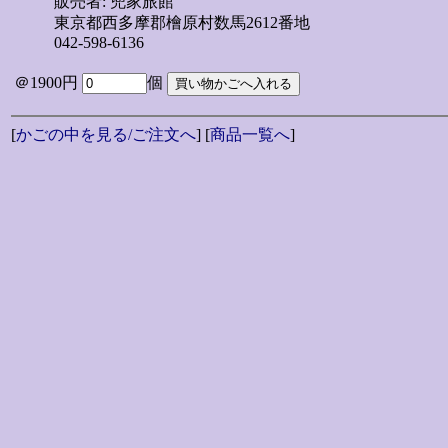
販売者: 兜家旅館
東京都西多摩郡檜原村数馬2612番地
042-598-6136
＠1900円
個
[
かごの中を見る/ご注文へ
] [
商品一覧へ
]